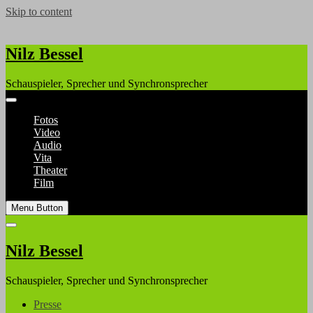
Skip to content
Nilz Bessel
Schauspieler, Sprecher und Synchronsprecher
Fotos
Video
Audio
Vita
Theater
Film
Menu Button
Nilz Bessel
Schauspieler, Sprecher und Synchronsprecher
Presse