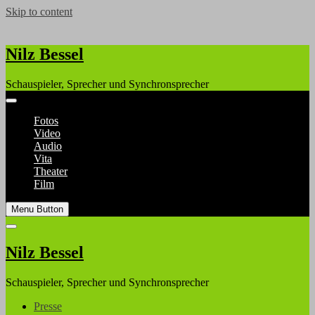
Skip to content
Nilz Bessel
Schauspieler, Sprecher und Synchronsprecher
Fotos
Video
Audio
Vita
Theater
Film
Menu Button
Nilz Bessel
Schauspieler, Sprecher und Synchronsprecher
Presse