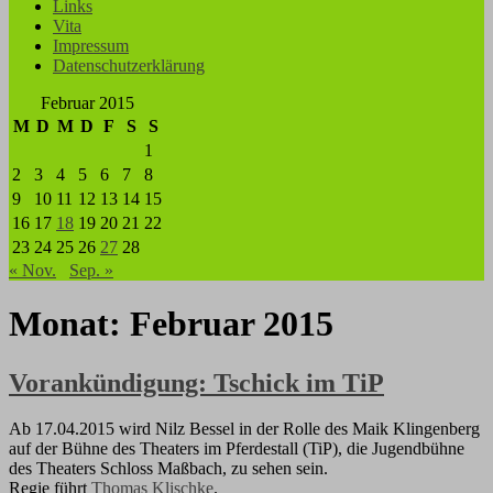
Links
Vita
Impressum
Datenschutzerklärung
Februar 2015
M
D
M
D
F
S
S
1
2
3
4
5
6
7
8
9
10
11
12
13
14
15
16
17
18
19
20
21
22
23
24
25
26
27
28
« Nov.
Sep. »
Monat:
Februar 2015
Vorankündigung: Tschick im TiP
Ab 17.04.2015 wird Nilz Bessel in der Rolle des Maik Klingenberg
auf der Bühne des Theaters im Pferdestall (TiP), die Jugendbühne
des Theaters Schloss Maßbach, zu sehen sein.
Regie führt
Thomas Klischke
.