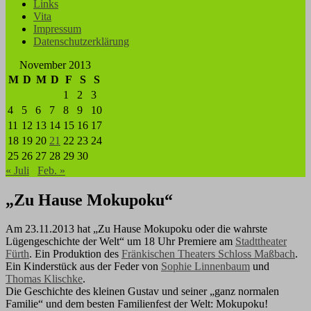
Links
Vita
Impressum
Datenschutzerklärung
November 2013
M
D
M
D
F
S
S
1
2
3
4
5
6
7
8
9
10
11
12
13
14
15
16
17
18
19
20
21
22
23
24
25
26
27
28
29
30
« Juli
Feb. »
„Zu Hause Mokupoku“
Am 23.11.2013 hat „Zu Hause Mokupoku oder die wahrste
Lügengeschichte der Welt“ um 18 Uhr Premiere am
Stadttheater
Fürth
. Ein Produktion des
Fränkischen Theaters Schloss Maßbach
.
Ein Kinderstück aus der Feder von
Sophie Linnenbaum
und
Thomas Klischke
.
Die Geschichte des kleinen Gustav und seiner „ganz normalen
Familie“ und dem besten Familienfest der Welt: Mokupoku!