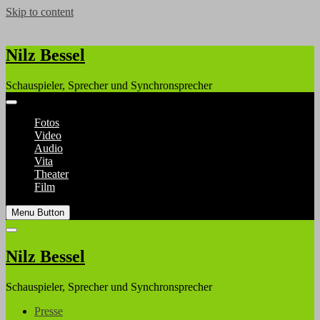
Skip to content
Nilz Bessel
Schauspieler, Sprecher und Synchronsprecher
Fotos
Video
Audio
Vita
Theater
Film
Menu Button
Nilz Bessel
Schauspieler, Sprecher und Synchronsprecher
Presse